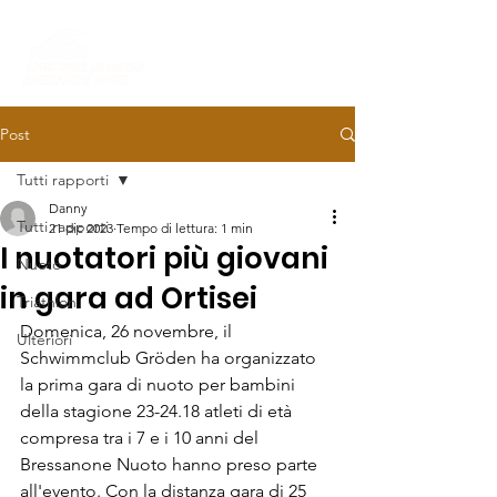
Post
Tutti rapporti
Danny
Tutti rapporti
21 dic 2023
Tempo di lettura: 1 min
I nuotatori più giovani
Nuoto
in gara ad Ortisei
Triathlon
Domenica, 26 novembre, il 
Ulteriori
Schwimmclub Gröden ha organizzato 
la prima gara di nuoto per bambini 
della stagione 23-24.18 atleti di età 
compresa tra i 7 e i 10 anni del 
Bressanone Nuoto hanno preso parte 
all'evento. Con la distanza gara di 25 