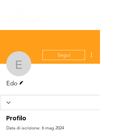
Altre azioni
Segui
Edo
Redattore
Edo
Profilo
Data di iscrizione: 6 mag 2024