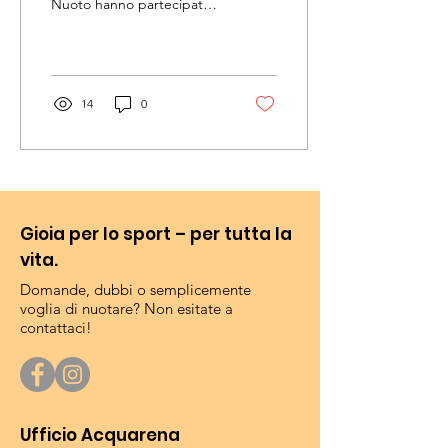
Nuoto hanno partecipato a
un'emozionante gara a
Ratisbona. Gli atleti dei
gruppi,...
14
0
Gioia per lo sport – per tutta la
vita.
Domande, dubbi o semplicemente
voglia di nuotare? Non esitate a
contattaci!
Ufficio Acquarena