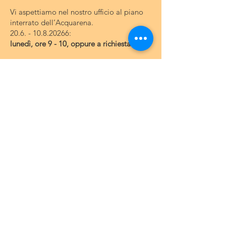
Vi aspettiamo nel nostro ufficio al piano
interrato dell’Acquarena.
20.6. - 10.8.20266
:
lunedì, ore 9 - 10, oppure a richiesta
Indirizzo
: Via Mercato Vecchio, 28/B
39042 Bressanone (BZ) - Italia
Dati fatturazione
Contatto
Siamo raggiungibili telefonicamente o
per e-mail:
Telefono:
+39 331 3472150
durante gli orari d'ufficio: 0472/838464
E-Mail
:
office@schwimmclub-brixen.info