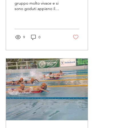
gruppo molto vivace e si
sono goduti appieno il
raduno di allenamento a
Leutasch. 16 giovani
nuotatori e...
9
0