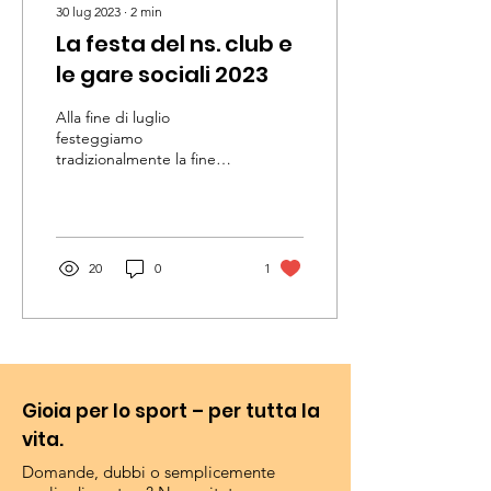
30 lug 2023
∙
2
min
La festa del ns. club e
le gare sociali 2023
Alla fine di luglio
festeggiamo
tradizionalmente la fine
della nostra stagione,
anche se i nostri nuotatori
adulti sono ancora attivi e...
20
0
1
Gioia per lo sport – per tutta la
vita.
Domande, dubbi o semplicemente