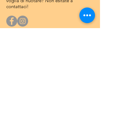
voglia di nuotare? Non esitate a
contattaci!
Ufficio Acquarena
Vi aspettiamo nel nostro ufficio al piano
interrato dell’Acquarena.
20.6. - 10.8.20266
:
lunedì, ore 9 - 10, oppure a richiesta
Indirizzo
: Via Mercato Vecchio, 28/B
39042 Bressanone (BZ) - Italia
Dati fatturazione
Contatto