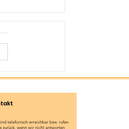
lgreiche
desmeisterschaften
 Anwärter
takt
sind telefonisch erreichbar bzw. rufen
e zurück, wenn wir nicht antworten