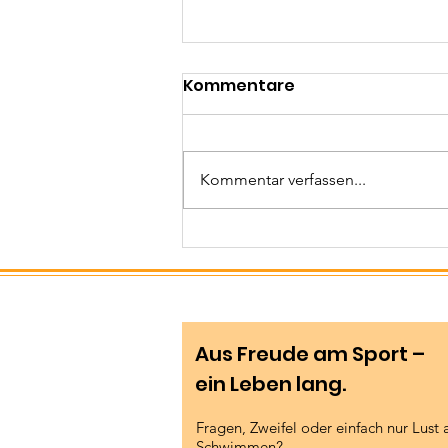
Kommentare
Kommentar verfassen...
Unser Meeting: ein
gemeinsamer Erfolg!
Aus Freude am Sport –
ein Leben lang.
Fragen, Zweifel oder einfach nur Lust 
Schwimmen?