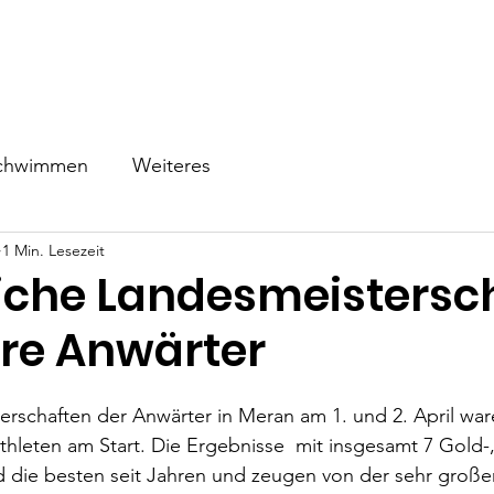
ns
Schwimmen
Triathlon
Events
Wettkampf
Be
chwimmen
Weiteres
1 Min. Lesezeit
eiche Landesmeistersc
ere Anwärter
rschaften der Anwärter in Meran am 1. und 2. April war
leten am Start. Die Ergebnisse  mit insgesamt 7 Gold-, 
d die besten seit Jahren und zeugen von der sehr große