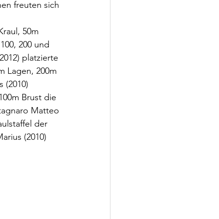
n freuten sich 
Kraul, 50m 
100, 200 und 
012) platzierte 
0m Lagen, 200m 
 (2010) 
100m Brust die 
tagnaro Matteo 
lstaffel der 
arius (2010) 