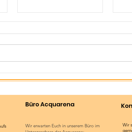
Kinderwettkampf in
Erfo
Meran
Lan
der
Büro Acquarena
Kon
Wir 
Wir erwarten Euch in unserem Büro im
aufs
gern
Untergeschoss der Acquarena: