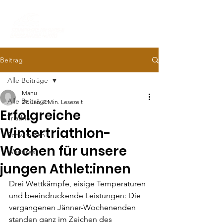
Beitrag
Alle Beiträge
Manu
Alle Beiträge
29. Jan.
2 Min. Lesezeit
Erfolgreiche
Triathlon
Wintertriathlon-
Schwimmen
Wochen für unsere
Weiteres
jungen Athlet:innen
Drei Wettkämpfe, eisige Temperaturen 
und beeindruckende Leistungen: Die 
vergangenen Jänner-Wochenenden 
standen ganz im Zeichen des 