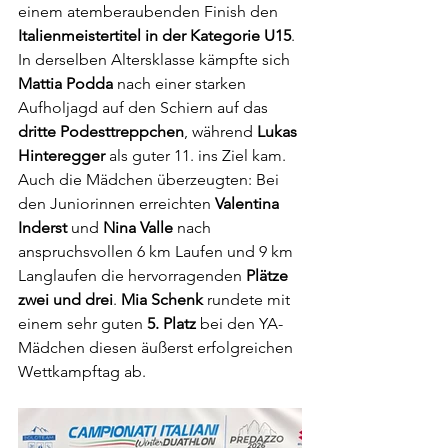
einem atemberaubenden Finish den 
Italienmeistertitel in der Kategorie U15
. 
In derselben Altersklasse kämpfte sich 
Mattia Podda
 nach einer starken 
Aufholjagd auf den Schiern auf das 
dritte Podesttreppchen
, während 
Lukas 
Hinteregger
 als guter 11. ins Ziel kam.
Auch die Mädchen überzeugten: Bei 
den Juniorinnen erreichten 
Valentina 
Inderst
 und 
Nina Valle
 nach 
anspruchsvollen 6 km Laufen und 9 km 
Langlaufen die hervorragenden 
Plätze 
zwei und drei
. 
Mia Schenk
 rundete mit 
einem sehr guten 
5. Platz
 bei den YA-
Mädchen diesen äußerst erfolgreichen 
Wettkampftag ab.