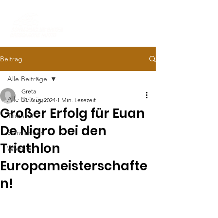
Beitrag
Alle Beiträge
Greta
Alle Beiträge
13. Aug. 2024
1 Min. Lesezeit
Großer Erfolg für Euan
Triathlon
De Nigro bei den
Schwimmen
Triathlon
Weiteres
Europameisterschafte
n!