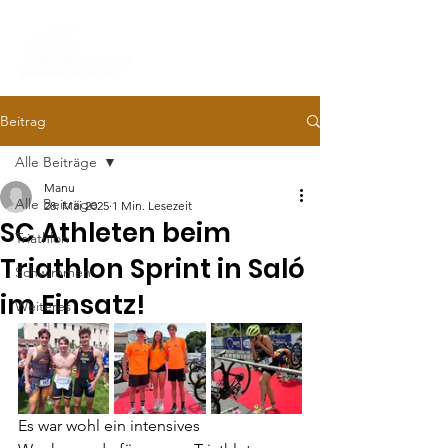
Beitrag
Alle Beiträge
Manu
Alle Beiträge
28. Mai 2025
1 Min. Lesezeit
SC Athleten beim
Triathlon
Triathlon Sprint in Saló
Schwimmen
im Einsatz!
Weiteres
Es war wohl ein intensives 