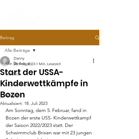
Beitrag
Alle Beiträge
Danny
Alle Beiträge
28. Feb. 2023
1 Min. Lesezeit
Start der USSA-
Triathlon
Kinderwettkämpfe in
Schwimmen
Bozen
Weiteres
Aktualisiert:
18. Juli 2023
Am Sonntag, dem 5. Februar, fand in 
Bozen der erste USS- Kinderwettkampf 
der Saison 2022/2023 statt. Der 
Schwimmclub Brixen war mit 23 jungen 