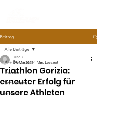
Beitrag
Alle Beiträge
Manu
Alle Beiträge
29. Mai 2025
1 Min. Lesezeit
Triathlon Gorizia:
Triathlon
erneuter Erfolg für
Schwimmen
unsere Athleten
Weiteres