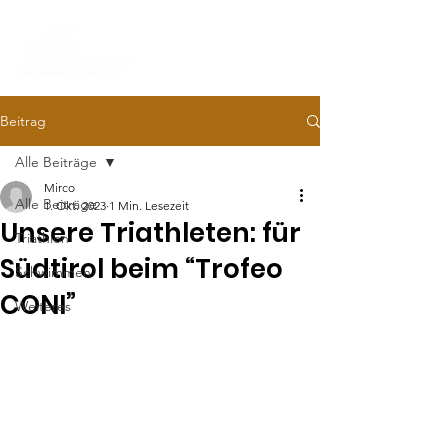
Beitrag
Alle Beiträge
Mirco
Alle Beiträge
1. Okt. 2023
1 Min. Lesezeit
Unsere Triathleten: für
Triathlon
Südtirol beim “Trofeo
Schwimmen
CONI”
Weiteres