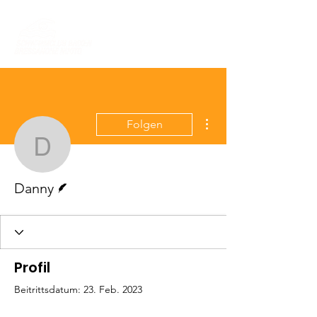
Weitere Optionen
Folgen
Danny
Autor
Danny
Profil
Beitrittsdatum: 23. Feb. 2023