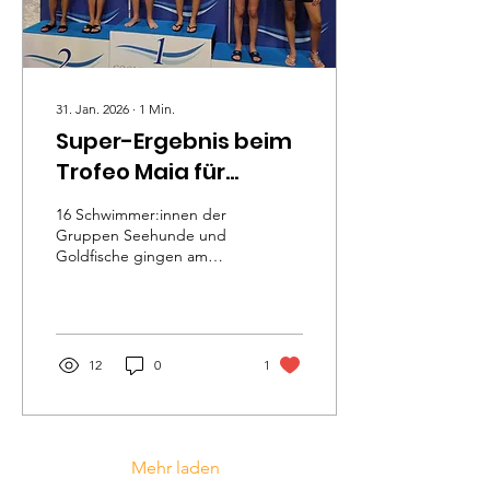
31. Jan. 2026
∙
1
Min.
Super-Ergebnis beim
Trofeo Maia für
unsere
16 Schwimmer:innen der
Nachwuchsschwimmer:innen
Gruppen Seehunde und
Goldfische gingen am
Samstag, dem 24. Jänner
beim Trofeo Maia in Meran
an den Start. Pietro Ferrari
und Alice Lucarelli
bestritten ihren ersten
12
0
1
Verbandswettkampf. Alle
verbesserten ihre
Bestzeiten, und wir freuten
uns über mehrere
Podestplätze: Gold gab es
Mehr laden
für Murtas Giaime (2013)