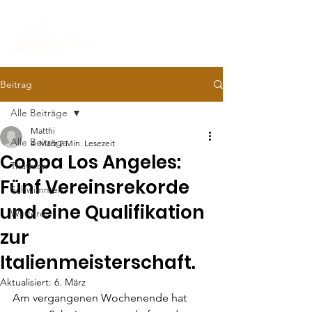
Beitrag
Alle Beiträge
Matthi
Alle Beiträge
4. März
2 Min. Lesezeit
Coppa Los Angeles:
Triathlon
Fünf Vereinsrekorde
Schwimmen
und eine Qualifikation
Weiteres
zur
Italienmeisterschaft.
Aktualisiert:
6. März
Am vergangenen Wochenende hat 