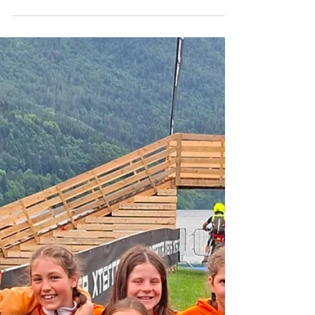
Bei hochsommerlichen Temperaturen und
ohne abendlichen Regenguss durften wir -
die Schwimmclub-comunity - am 24. Juli
unseren Saisonsabschluss feiern und unsere
internen Stars ermitteln. Wie es bereits
Tradition ist, kämpften alle Athletinnen und
Athleten mit maximalem Einsatz um die
Vereinsmeistertitel bzw. die stets begehrten
Preise für die schnellsten Matratzen-Familien
bzw. -Teams. Ein großes Dankeschön für ein
Jahr Mitarbeit, Teilnahme, Unterstützung an
alle durfte dabei