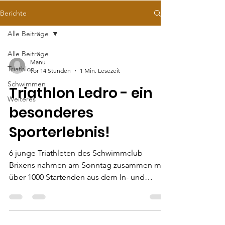
Berichte
Alle Beiträge
Alle Beiträge
Manu
Triathlon
vor 14 Stunden
1 Min. Lesezeit
Schwimmen
Triathlon Ledro - ein
Weiteres
besonderes
Sporterlebnis!
6 junge Triathleten des Schwimmclub
Brixens nahmen am Sonntag zusammen mit
über 1000 Startenden aus dem In- und
Ausland am prestigevollen Triathlon auf der
Sprintdistanz in und rund um den idyllischen
Ledrosee teil. Dominik Ömböli überzeugte