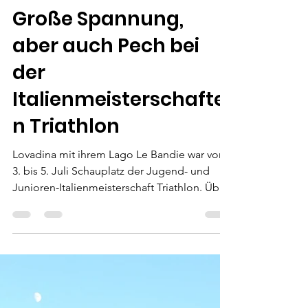
Manu
vor 14 Stunden
1 Min. Lesezeit
Große Spannung,
aber auch Pech bei
der
Italienmeisterschafte
n Triathlon
Lovadina mit ihrem Lago Le Bandie war vom
3. bis 5. Juli Schauplatz der Jugend- und
Junioren-Italienmeisterschaft Triathlon. Über
600 Athletinnen und Athleten aus ganz
Italien zwischen 14 und 19 Jahren lieferten
sich spannende Wettkämpfe im Einzel- und
im Mixed-Staffelbewerb. Top 20-