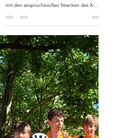
X-Terra Molveno: eine
große
Herausforderung und
ein tolles Erlebnis!
Laura Potauner wagte sich am Samstag, 20.
Juni, auf die Sprintdistanz im Crosstriathlon
mit den anspruchsvollen Strecken des X-
Terra in und rund um den wunderschönen
See von Molveno. Leider beeinträchtigte ein
Sturz, zum Glück ohne Folgen, ihren
Wettkampf. Für Laura war es trotzdem eine
wertvolle Erfahrung. Am Tag darauf standen
dann die Wettkämpfe der jüngeren
Kategorien auf dem Programm. Der
Schwimmclub Brixen war dabei mit 11 junge
Triathleten am Start. In der Kategorie