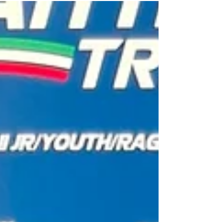
dabei mit seinem 20. Rang in der
allgemeinen Klasse (2. Platz in der
Juniorenkategorie), sowie Nina Valle, die als
25. (6. Juniorin) einlief. Beachtenswert auch
Hannes Tauber mit seinem 42. Gesamtrang
(7. Junior) und Dena Bacher mit ihrem