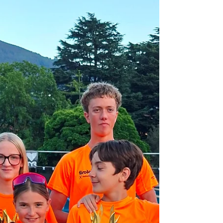
Platzierungen gab es für Alena Gelio (17.
Platz) und Mattia Podda (16. Platz), sowie bei
den U23 mit Lea Strobl (13. Platz) und Viktoria
Vonklausner (19. Platz). Besonders erfreulich
war die Erobe