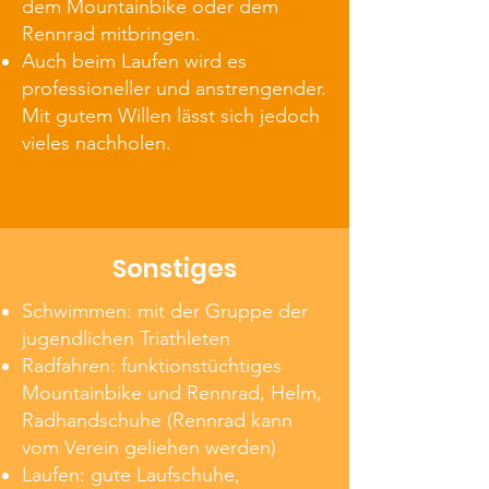
dem Mountainbike oder dem
Rennrad mitbringen.
Auch beim Laufen wird es
professioneller und anstrengender.
Mit gutem Willen lässt sich jedoch
vieles nachholen.
Sonstiges
Schwimmen: mit der Gruppe der
jugendlichen Triathleten
Radfahren: funktionstüchtiges
Mountainbike und Rennrad, Helm,
Radhandschuhe (Rennrad kann
vom Verein geliehen werden)
Laufen: gute Laufschuhe,