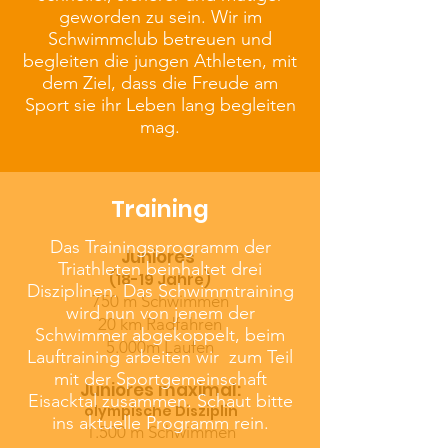
geworden zu sein. Wir im
3.000 m Laufen
Schwimmclub betreuen und
begleiten die jungen Athleten, mit
dem Ziel, dass die Freude am
Sport sie ihr Leben lang begleiten
mag.
Training
Das Trainingsprogramm der
Juniores
Triathleten beinhaltet drei
(18-19 Jahre)
Disziplinen. Das Schwimmtraining
750 m Schwimmen
wird nun von jenem der
20 km Radfahren
Schwimmer abgekoppelt, beim
5.000m Laufen
Lauftraining arbeiten wir zum Teil
mit der Sportgemeinschaft
Juniores maximal:
Eisacktal zusammen. Schaut bitte
olympische Disziplin
ins aktuelle Programm rein.
1.500 m Schwimmen