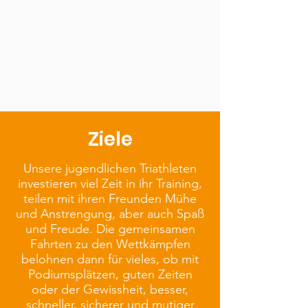
Ziele
Youth B maximal:
Unsere jugendlichen Triathleten
Sprintdistanz
investieren viel Zeit in ihr Training,
750 m Schwimmen
teilen mit ihren Freunden Mühe
20 km Radfahren
und Anstrengung, aber auch Spaß
5.000 m Laufen
und Freude. Die gemeinsamen
Fahrten zu den Wettkämpfen
Youth B:
belohnen dann für vieles, ob mit
Podiumsplätzen, guten Zeiten
(16-17) Jahre
oder der Gewissheit, besser,
400 m Schwimmen
schneller, sicherer und mutiger
10 km Radfahren