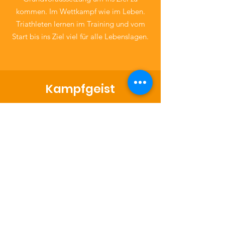
kommen. Im Wettkampf wie im Leben.
Triathleten lernen im Training und vom
Start bis ins Ziel viel für alle Lebenslagen.
Kampfgeist
Sich an den Start zu wagen, braucht nicht
nur athletische Vorbereitung, sondern
auch Selbstvertrauen, Mut,
Durchsetzungsvermögen, Kampfgeist.
Fähigkeiten, die auch sonst im Leben
gefordert sind.
Teamfähigkeit