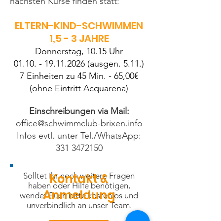
nächsten Kurse finden statt:
ELTERN-KIND-SCHWIMMEN
1,5 - 3 JAHRE
Donnerstag, 10.15 Uhr​
01.10. - 19.11.2026
(ausgen. 5.11.)
7 Einheiten zu 45 Min. - 65,00€
(ohne Eintritt Acquarena)
Einschreibungen via Mail:
office@schwimmclub-brixen.info
Infos evtl. unter Tel./WhatsApp:
331 3472150
Solltet Ihr noch weitere Fragen
Kontakt &
haben oder Hilfe benötigen,
Anmeldung
wendet Euch bitte kostenlos und
unverbindlich an unser Team.