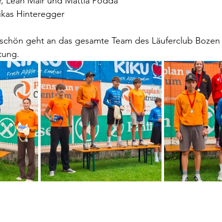
r, Leah Mair und Mattia Podda
kas Hinteregger
eschön geht an das gesamte Team des Läuferclub Bozen f
tung.