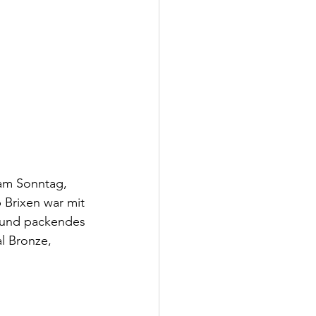
am Sonntag, 
Brixen war mit 
s und packendes 
l Bronze, 