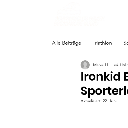
Über u
Alle Beiträge
Triathlon
S
Manu
11. Juni
1 Min
Ironkid 
Sporterl
Aktualisiert:
22. Juni