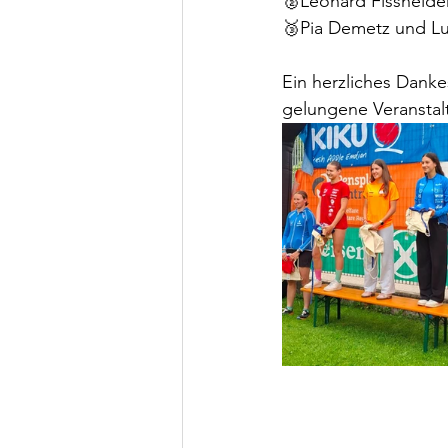
🥈Leonard Fissneide
🥉Pia Demetz und Lu
Ein herzliches Dank
gelungene Veranstal