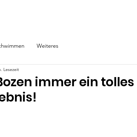
ns
Schwimmen
Triathlon
Events
Wettkampf
Be
chwimmen
Weiteres
. Lesezeit
Bozen immer ein tolles
ebnis!