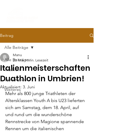
Beitrag
Alle Beiträge
Manu
Alle Beiträge
20. Mai
1 Min. Lesezeit
Italienmeisterschaften
Triathlon
Duathlon in Umbrien!
Schwimmen
Aktualisiert:
3. Juni
Weiteres
Mehr als 800 junge Triathleten der 
Altersklassen Youth A bis U23 lieferten 
sich am Samstag, dem 18. April, auf 
und rund um die wunderschöne 
Rennstrecke von Magione spannende 
Rennen um die italienischen 