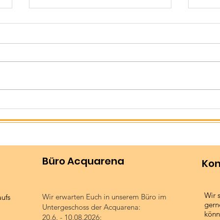
Große Spannung, aber
Som
auch Pech bei der
Sai
Italienmeisterschaften
Triathlon
Büro Acquarena
Kon
Wir 
Wir erwarten Euch in unserem Büro im
aufs
gern
Untergeschoss der Acquarena:
könn
20.6. - 10.08.2026: