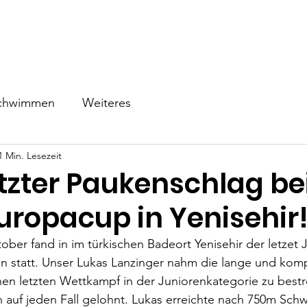
ns
Schwimmen
Triathlon
Events
Wettkampf
Be
chwimmen
Weiteres
1 Min. Lesezeit
etzter Paukenschlag b
uropacup in Yenisehir
ber fand in im türkischen Badeort Yenisehir der letzet J
 statt. Unser Lukas Lanzinger nahm die lange und kompl
nen letzten Wettkampf in der Juniorenkategorie zu bestre
h auf jeden Fall gelohnt. Lukas erreichte nach 750m Sc