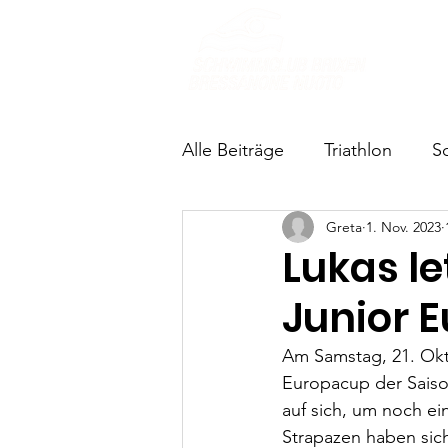
Über u
Alle Beiträge
Triathlon
S
Greta
1. Nov. 2023
Lukas l
Junior E
Am Samstag, 21. Okto
Europacup der Saison
auf sich, um noch ei
Strapazen haben sic