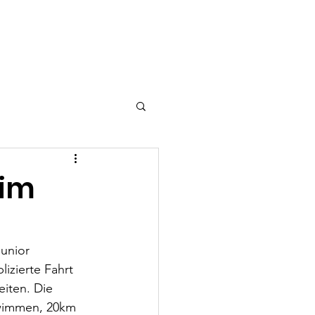
richte
Shop
eim
!
unior 
izierte Fahrt 
iten. Die 
hwimmen, 20km 