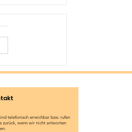
merlicher
sonsabschluss
takt
sind telefonisch erreichbar bzw. rufen
e zurück, wenn wir nicht antworten
en.