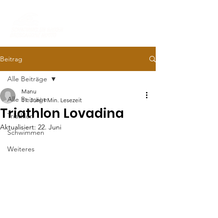
Beitrag
Alle Beiträge
Manu
Alle Beiträge
11. Juni
1 Min. Lesezeit
Triathlon Lovadina
Triathlon
Aktualisiert:
22. Juni
Schwimmen
Weiteres