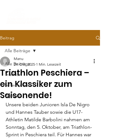
Beitrag
Alle Beiträge
Manu
Alle Beiträge
29. Okt. 2025
1 Min. Lesezeit
Triathlon Peschiera –
Triathlon
ein Klassiker zum
Schwimmen
Saisonende!
Weiteres
Unsere beiden Junioren Isla De Nigro 
und Hannes Tauber sowie die U17-
Athletin Matilde Barbolini nahmen am 
Sonntag, den 5. Oktober, am Triathlon-
Sprint in Peschiera teil. Für Hannes war 