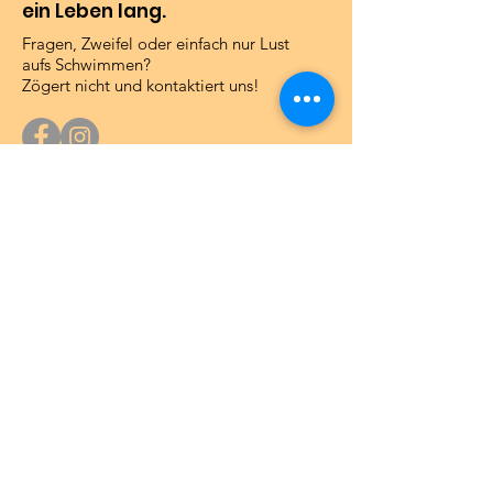
ein Leben lang.
Fragen, Zweifel oder einfach nur Lust
aufs Schwimmen?
Zögert nicht und kontaktiert uns!
Büro Acquarena
Wir erwarten Euch in unserem Büro im
Untergeschoss der Acquarena:
20.6. - 10.08.2026
:
Montag, 9 - 10 Uhr oder nach Vereinbarung
Adresse
: Altenmarktgasse, 28/B
39042 Brixen (BZ) - Italien
Rechnungsdaten