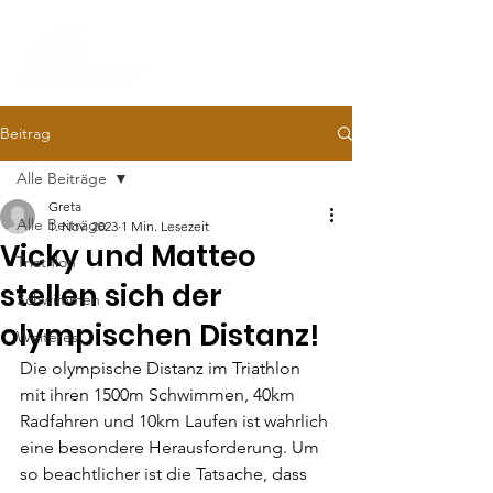
Beitrag
Alle Beiträge
Greta
Alle Beiträge
1. Nov. 2023
1 Min. Lesezeit
Vicky und Matteo
Triathlon
stellen sich der
Schwimmen
olympischen Distanz!
Weiteres
Die olympische Distanz im Triathlon 
mit ihren 1500m Schwimmen, 40km 
Radfahren und 10km Laufen ist wahrlich 
eine besondere Herausforderung. Um 
so beachtlicher ist die Tatsache, dass 