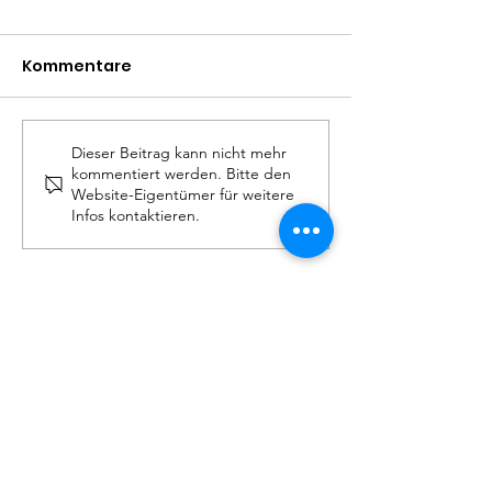
Kommentare
Dieser Beitrag kann nicht mehr
Kinderwettkampf in
Erfolgreiche
kommentiert werden. Bitte den
Meran
Landesmeiste
Website-Eigentümer für weitere
Infos kontaktieren.
der Anwärter
Aus Freude am Sport –
ein Leben lang.
Fragen, Zweifel oder einfach nur Lust
aufs Schwimmen?
Zögert nicht und kontaktiert uns!