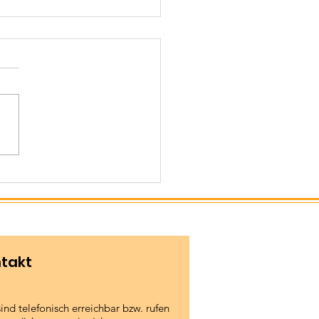
lgreiche
desmeisterschaften
 Anwärter
takt
sind telefonisch erreichbar bzw. rufen