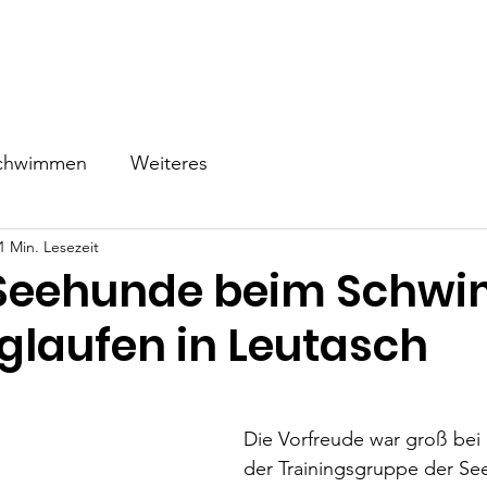
ns
Schwimmen
Triathlon
Events
Wettkampf
Be
chwimmen
Weiteres
1 Min. Lesezeit
 Seehunde beim Schw
glaufen in Leutasch
Die Vorfreude war groß bei 
der Trainingsgruppe der Se