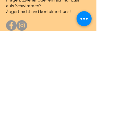
aufs Schwimmen?
Zögert nicht und kontaktiert uns!
Büro Acquarena
Wir erwarten Euch in unserem Büro im
Untergeschoss der Acquarena:
20.6. - 10.08.2026
:
Montag, 9 - 10 Uhr oder nach Vereinbarung
Adresse
: Altenmarktgasse, 28/B
39042 Brixen (BZ) - Italien
Rechnungsdaten