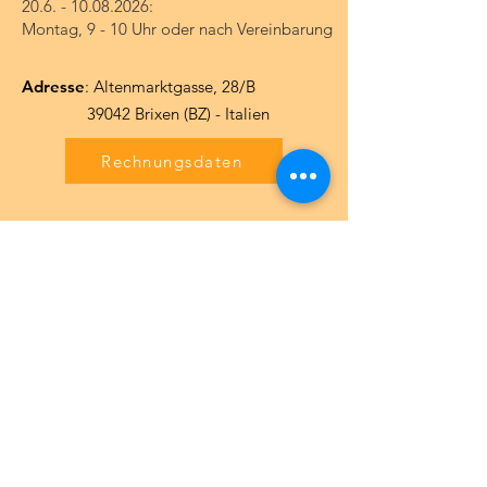
20.6. - 10.08.2026
:
Montag, 9 - 10 Uhr oder nach Vereinbarung
Adresse
: Altenmarktgasse, 28/B
39042 Brixen (BZ) - Italien
Rechnungsdaten
Kontakt
Wir sind telefonisch erreichbar bzw.
rufen gerne zurück, wenn wir nicht
antworten können.
Telefon:
331 3472150
zu Bürozeiten:
0472 838464
E-Mail
:
office@schwimmclub-brixen.info
Safeguarding: