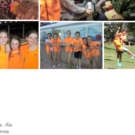
e. Als
mmte