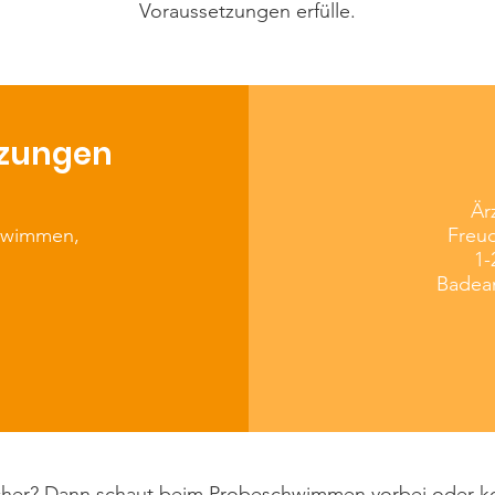
Voraussetzungen erfülle.
tzungen
Är
chwimmen,
Freu
1-
Badea
cher? Dann schaut beim Probeschwimmen vorbei oder ko