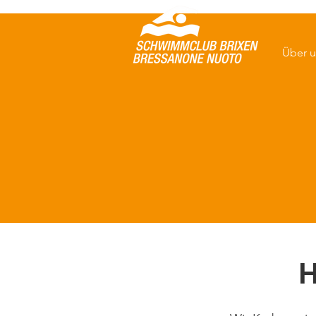
Über u
H