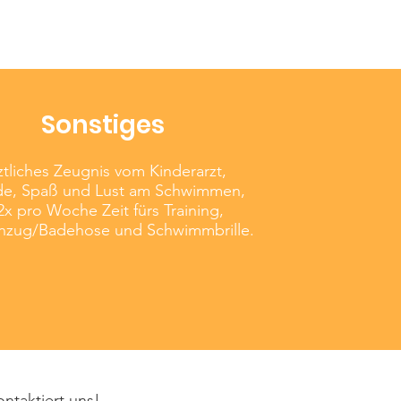
Sonstiges
ztliches Zeugnis vom Kinderarzt,
de, Spaß und Lust am Schwimmen,
2x pro Woche Zeit fürs Training,
nzug/Badehose und Schwimmbrille.
ntaktiert uns!