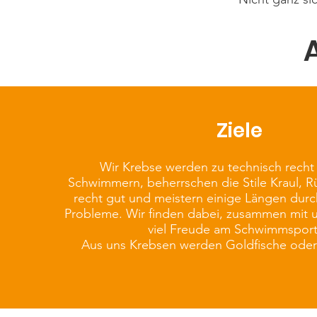
A
Ziele
Wir Krebse werden zu technisch recht 
Schwimmern, beherrschen die Stile Kraul, R
recht gut und meistern einige Längen du
Probleme. Wir finden dabei, zusammen mit 
viel Freude am Schwimmspor
Aus uns Krebsen werden Goldfische oder 