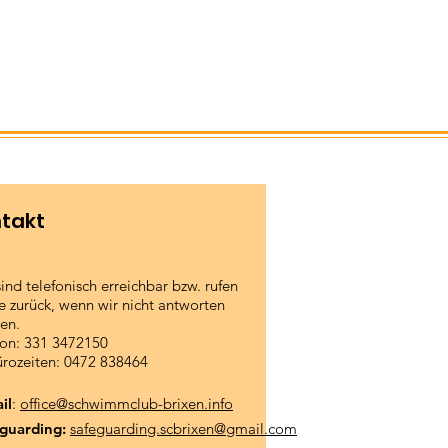
takt
sind telefonisch erreichbar bzw. rufen
e zurück, wenn wir nicht antworten
en.
fon: 331 3472150
ürozeiten: 0472 838464
il
:
office@schwimmclub-brixen.info
guarding:
safeguarding.scbrixen@gmail.com