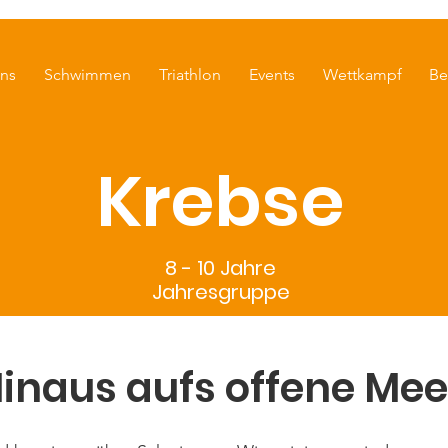
ns
Schwimmen
Triathlon
Events
Wettkampf
Be
Krebse
8 - 10 Jahre
Jahresgruppe
inaus aufs offene Mee