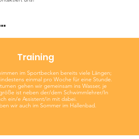
..
Training
immen im Sportbecken bereits viele Längen;
mindestens einmal pro Woche für eine Stunde.
urnen gehen wir gemeinsam ins Wasser, je
röße ist neben der/dem Schwimmlehrer/In
ch ein/e Assistent/in mit dabei.
iben wir auch im Sommer im Hallenbad.