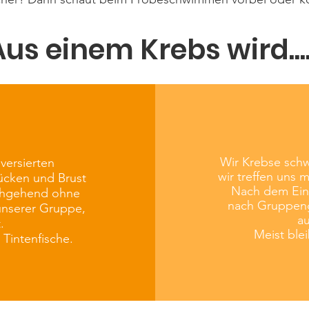
us einem Krebs wird....
Wir Krebse schw
versierten
wir treffen uns 
ücken und Brust
Nach dem Eint
rchgehend ohne
nach Gruppeng
unserer Gruppe,
au
t.
Meist ble
Tintenfische.