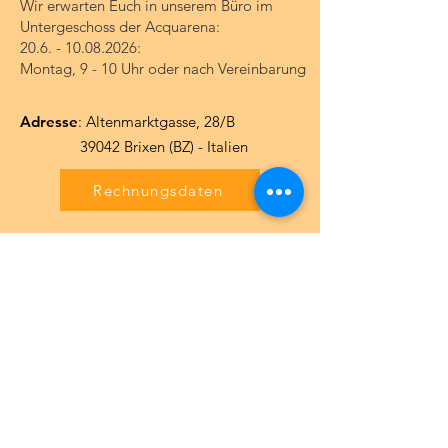
Wir erwarten Euch in unserem Büro im
Untergeschoss der Acquarena:
20.6. - 10.08.2026
:
Montag, 9 - 10 Uhr oder nach Vereinbarung
Adresse
: Altenmarktgasse, 28/B
39042 Brixen (BZ) - Italien
Rechnungsdaten
Kontakt
Wir sind telefonisch erreichbar bzw.
rufen gerne zurück, wenn wir nicht
antworten können.
Telefon:
331 3472150
zu Bürozeiten:
0472 838464