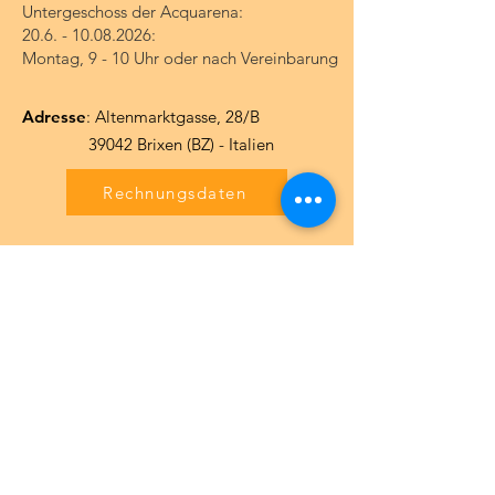
Untergeschoss der Acquarena:
20.6. - 10.08.2026
:
Montag, 9 - 10 Uhr oder nach Vereinbarung
Adresse
: Altenmarktgasse, 28/B
39042 Brixen (BZ) - Italien
Rechnungsdaten
Kontakt
Wir sind telefonisch erreichbar bzw.
rufen gerne zurück, wenn wir nicht
antworten können.
Telefon:
331 3472150
zu Bürozeiten:
0472 838464
E-Mail
:
office@schwimmclub-brixen.info