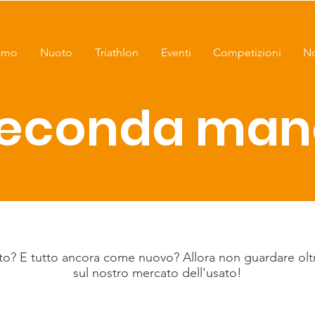
iamo
Nuoto
Triathlon
Eventi
Competizioni
No
econda man
to? E tutto ancora come nuovo? Allora non guardare oltr
sul nostro mercato dell'usato!