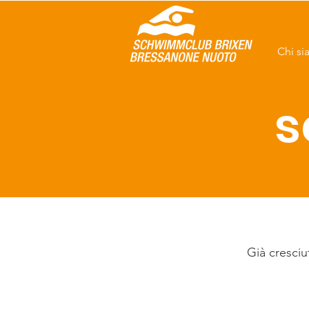
Chi s
s
Già cresciu