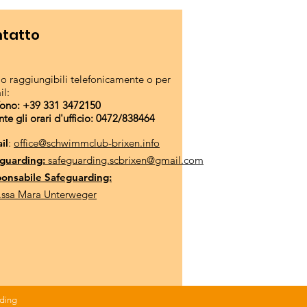
tatto
o raggiungibili telefonicamente o per
il:
fono: +39 331 3472150
nte gli orari d'ufficio: 0472/838464
il
:
office@schwimmclub-brixen.info
guarding:
safeguarding.scbrixen@gmail.com
onsabile Safeguarding:
.ssa Mara Unterweger
ding