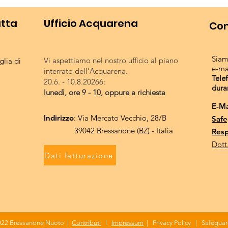
utta
Ufficio Acquarena
Con
Siam
Vi aspettiamo nel nostro ufficio al piano
lia di
e-ma
interrato dell’Acquarena.
Tele
20.6. - 10.8.20266:
dura
lunedì, ore 9 - 10, oppure a richiesta
E-Ma
Indirizzo
: Via Mercato Vecchio, 28/B
Safe
39042 Bressanone (BZ) - Italia
Resp
Dott
Dati fatturazione
022 Bressanone Nuoto |
Contributi
l
Impressum
| Privacy Policy |
Safeguar