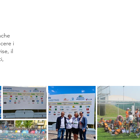
nche
cere i
se, il
i,