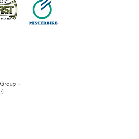
e Group –
e) –