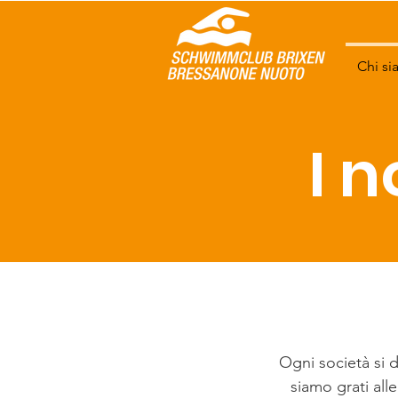
Chi s
I n
Ogni società si
siamo grati all