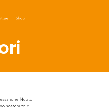
tizie
Shop
ori
Bressanone Nuoto
anno sostenuto e