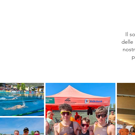
Il 
delle
nostr
p