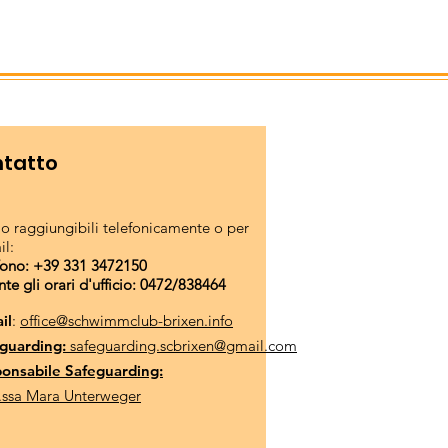
tatto
o raggiungibili telefonicamente o per
il:
fono: +39 331 3472150
nte gli orari d'ufficio: 0472/838464
il
:
office@schwimmclub-brixen.info
guarding:
safeguarding.scbrixen@gmail.com
onsabile Safeguarding:
.ssa Mara Unterweger