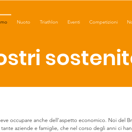
iamo
Nuoto
Triathlon
Eventi
Competizioni
No
ostri sostenit
 deve occupare anche dell’aspetto economico. Noi del 
e tante aziende e famiglie, che nel corso degli anni ci h