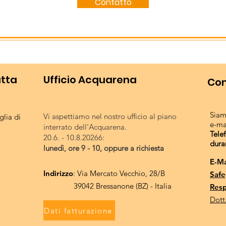
Contatto
utta
Ufficio Acquarena
Con
Siam
Vi aspettiamo nel nostro ufficio al piano
lia di
e-ma
interrato dell’Acquarena.
Tele
20.6. - 10.8.20266:
dura
lunedì, ore 9 - 10, oppure a richiesta
E-Ma
Indirizzo
: Via Mercato Vecchio, 28/B
Safe
39042 Bressanone (BZ) - Italia
Resp
Dott
Dati fatturazione