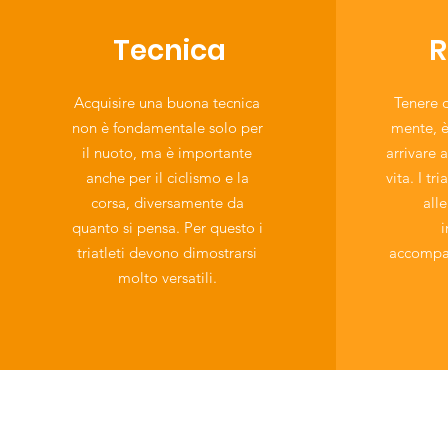
Tecnica
R
Acquisire una buona tecnica
Tenere d
non è fondamentale solo per
mente, è 
il nuoto, ma è importante
arrivare 
anche per il ciclismo e la
vita. I t
corsa, diversamente da
all
quanto si pensa. Per questo i
i
triatleti devono dimostrarsi
accompag
molto versatili.