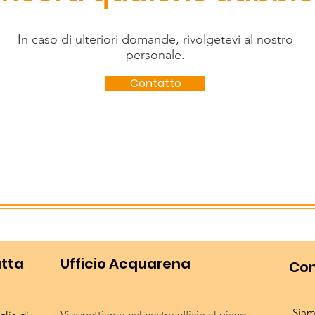
In caso di ulteriori domande, rivolgetevi al nostro
personale.
Contatto
utta
Ufficio Acquarena
Con
Siam
Vi aspettiamo nel nostro ufficio al piano