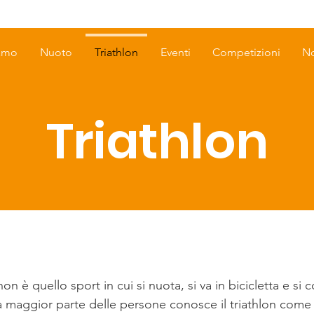
iamo
Nuoto
Triathlon
Eventi
Competizioni
No
Triathlon
 non è quello sport in cui si nuota, si va in bicicletta e si
 maggior parte delle persone conosce il triathlon come