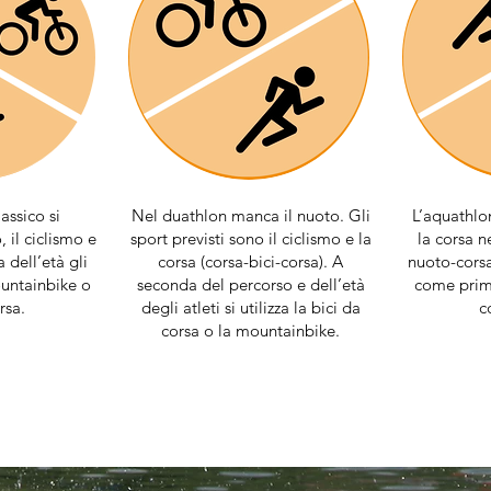
assico si
Nel duathlon manca il nuoto. Gli
L’aquathlo
 il ciclismo e
sport previsti sono il ciclismo e la
la corsa n
 dell’età gli
corsa (corsa-bici-corsa). A
nuoto-corsa
ountainbike o
seconda del percorso e dell’età
come prima
rsa.
degli atleti si utilizza la bici da
c
corsa o la mountainbike.