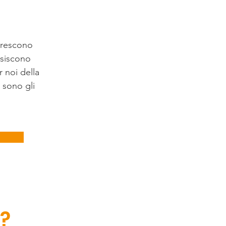
crescono
isiscono
 noi della
 sono gli
?