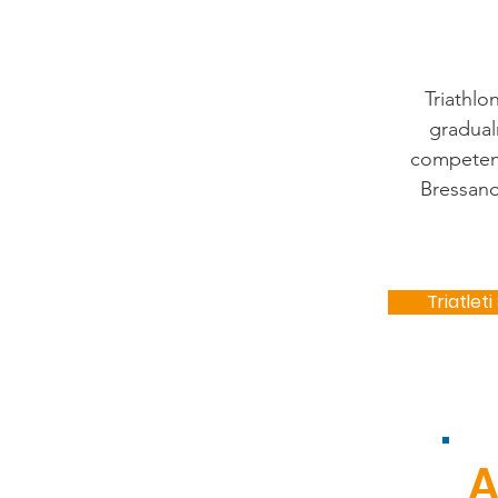
Triathlo
gradual
competenz
Bressano
Triatleti
A