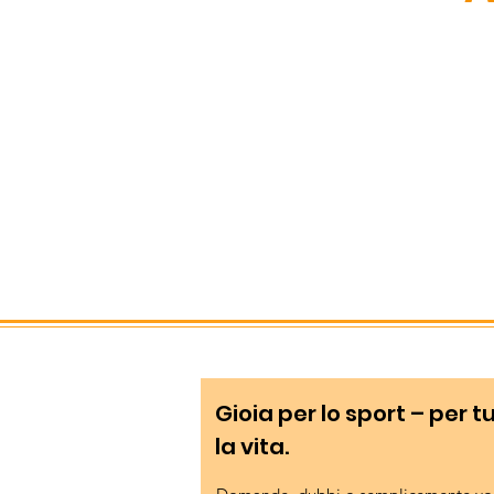
Gioia per lo sport – per t
la vita.