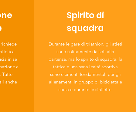
one
Spirito di
e
squadra
 richiede
Durante le gare di triathlon, gli atleti
atletica
sono solitamente da soli alla
cia in se
partenza, ma lo spirito di squadra, la
inazione e
tattica e una sana lealtà sportiva
 Tutte
sono elementi fondamentali per gli
li anche
allenamenti in gruppo di bicicletta e
corsa e durante le staffette.