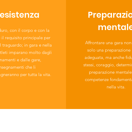
esistenza
Preparazi
mental
uro, con il corpo e con la
il requisito principale per
Affrontare una gara non
al traguardo; in gara e nella
solo una preparazione 
riatleti imparano molto dagli
adeguata, ma anche fidu
enamenti e dalle gare,
stessi, coraggio, determ
nsegnamenti che li
preparazione mentale.
neranno per tutta la vita.
competenze fondamenta
nella vita.