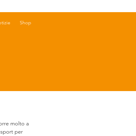
tizie
Shop
 corre molto a
 sport per