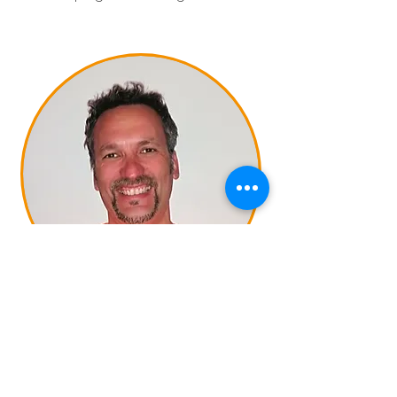
Mirco Gelio
istruttore di nuoto, atleta di
passione e rappresentante dei
genitori