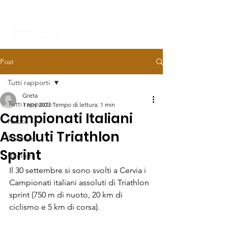
Post
Tutti rapporti
Greta
Tutti rapporti
1 nov 2023
Tempo di lettura: 1 min
Campionati Italiani
Nuoto
Assoluti Triathlon
Triathlon
Sprint
Ulteriori
Il 30 settembre si sono svolti a Cervia i 
Campionati italiani assoluti di Triathlon 
sprint (750 m di nuoto, 20 km di 
ciclismo e 5 km di corsa).