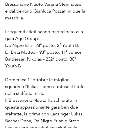
Bressanone Nuoto Verena Steinhauser 
e dal trentino Gianluca Pozzati in quella 
maschile.
I seguenti atleti hanno partecipato alla 
gara Age Group:
De Nigro Isla - 28° posto, 2° Youth B.
Di Brita Matteo - 93° posto, 11° Junior
Baldessari Nikolas - 232° posto, 30° 
Youth B
Domenica 1° ottobre le migliori 
squadre d'Italia si sono contese il titolo 
nella staffetta mista.
Il Bressanone Nuoto ha schierato in 
questa appassionante gara ben due 
staffette, la prima con Lanzinger Lukas, 
Bacher Dena, De Nigro Euan e Strobl 
Lea, ovvero con atleti cresciuti nella 