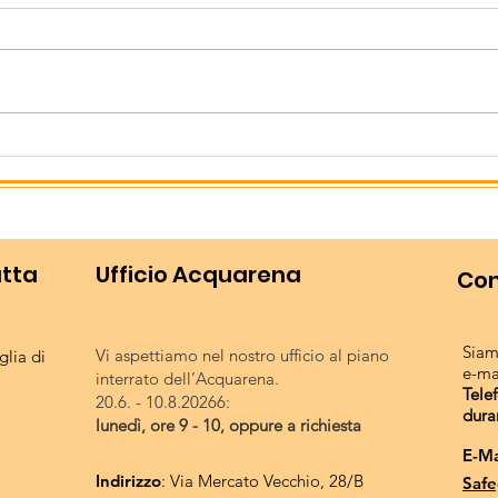
Campionati italiani di
Lovadina con il suo Lago Le
triathlon
Bandie ha ospitato dal 3 al 5
Luglio i Campionati italiani di
triathlon giovanili. Oltre 600 atleti
Chiu
provenienti da tutta Italia, di età
sta
compresa tra i 14 e i 19 anni, si so
utta
Ufficio Acquarena
Con
Siam
Vi aspettiamo nel nostro ufficio al piano
lia di
e-ma
interrato dell’Acquarena.
Tele
20.6. - 10.8.20266:
dura
lunedì, ore 9 - 10, oppure a richiesta
E-Ma
Indirizzo
: Via Mercato Vecchio, 28/B
Safe