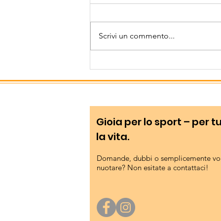
davvero speciale!
Sei giovani triatleti del
Bressanone Nuoto hanno
Scrivi un commento...
partecipato Domenica 12 Luglio
al prestigioso Triathlon sulla
distanza sprint, che si è svolto
nelle acque e nei dintorni
dell'idilliaco Lago di Ledro,
Gioia per lo sport – per t
la vita.
Domande, dubbi o semplicemente vog
nuotare? Non esitate a contattaci!