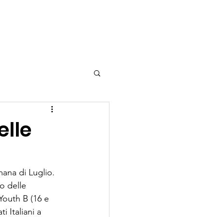
tizie
Shop
elle
imana di Luglio. 
o delle 
 Youth B (16 e 
 Italiani a 