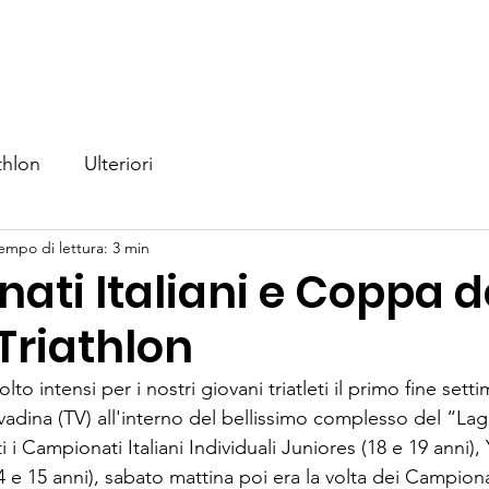
iamo
Nuoto
Triathlon
Eventi
Competizioni
No
thlon
Ulteriori
empo di lettura: 3 min
ti Italiani e Coppa d
Triathlon
lto intensi per i nostri giovani triatleti il primo fine sett
vadina (TV) all'interno del bellissimo complesso del “Lag
 i Campionati Italiani Individuali Juniores (18 e 19 anni),
4 e 15 anni), sabato mattina poi era la volta dei Campionati