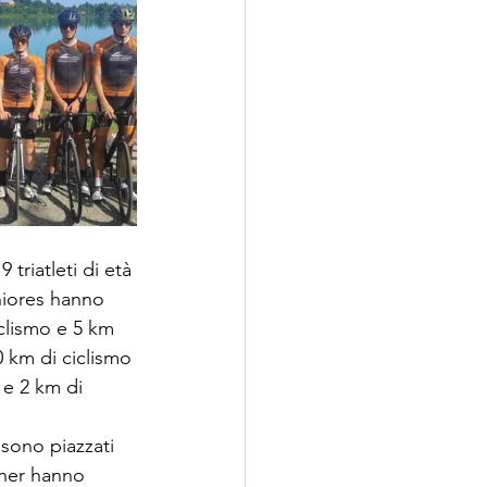
triatleti di età 
uniores hanno 
clismo e 5 km 
0 km di ciclismo 
 e 2 km di 
 sono piazzati 
sner hanno 