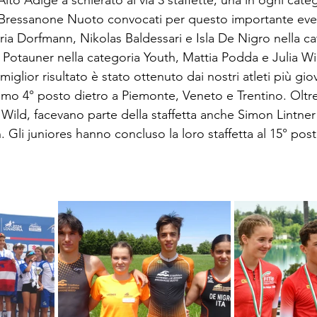
lto Adige a schierato al via 3 staffette, una in ogni categ
el Bressanone Nuoto convocati per questo importante eve
ria Dorfmann, Nikolas Baldessari e Isla De Nigro nella cat
Potauner nella categoria Youth, Mattia Podda e Julia Wil
l miglior risultato è stato ottenuto dai nostri atleti più giov
mo 4° posto dietro a Piemonte, Veneto e Trentino. Oltre 
 Wild, facevano parte della staffetta anche Simon Lintne
 Gli juniores hanno concluso la loro staffetta al 15° posto