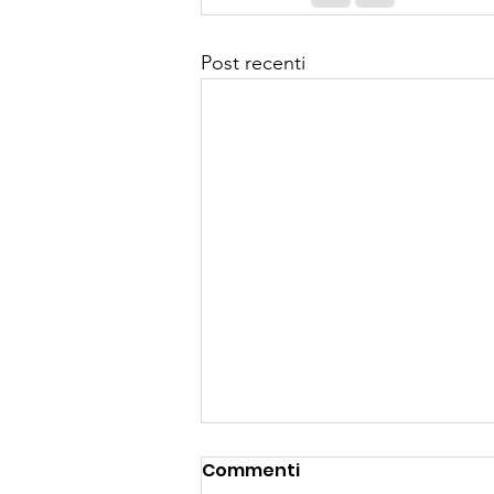
Post recenti
Triathlon Ledro:
Commenti
un'avventura sportiva