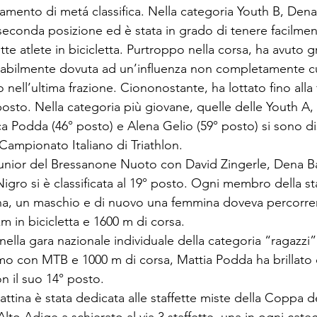
amento di metá classifica. Nella categoria Youth B, Dena
 seconda posizione ed è stata in grado di tenere facilmen
tte atlete in bicicletta. Purtroppo nella corsa, ha avuto gr
babilmente dovuta ad un’influenza non completamente cu
 nell’ultima frazione. Ciononostante, ha lottato fino alla 
posto. Nella categoria più giovane, quelle delle Youth A,
ca Podda (46° posto) e Alena Gelio (59° posto) si sono di
Campionato Italiano di Triathlon.
 Junior del Bressanone Nuoto con David Zingerle, Dena Ba
Nigro si è classificata al 19° posto. Ogni membro della sta
a, un maschio e di nuovo una femmina doveva percorrere
m in bicicletta e 1600 m di corsa.
lla gara nazionale individuale della categoria “ragazzi” 
smo con MTB e 1000 m di corsa, Mattia Podda ha brillato c
n il suo 14° posto.
ttina è stata dedicata alle staffette miste della Coppa de