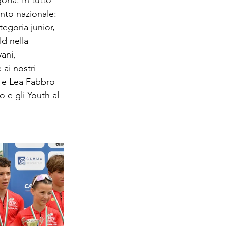
oria. In tutto 
nto nazionale: 
egoria junior, 
d nella 
ani, 
ai nostri 
r e Lea Fabbro 
 e gli Youth al 