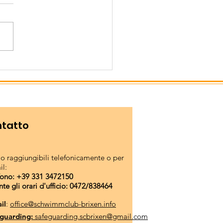
sura f-estiva della
gione
tatto
o raggiungibili telefonicamente o per
il:
fono: +39 331 3472150
nte gli orari d'ufficio: 0472/838464
il
:
office@schwimmclub-brixen.info
guarding:
safeguarding.scbrixen@gmail.com