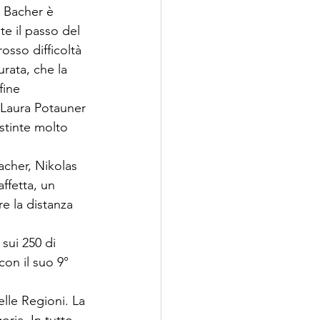
 Bacher è 
te il passo del 
osso difficoltà 
rata, che la 
fine 
 Laura Potauner 
stinte molto 
cher, Nikolas 
ffetta, un 
 la distanza 
sui 250 di 
on il suo 9° 
lle Regioni. La 