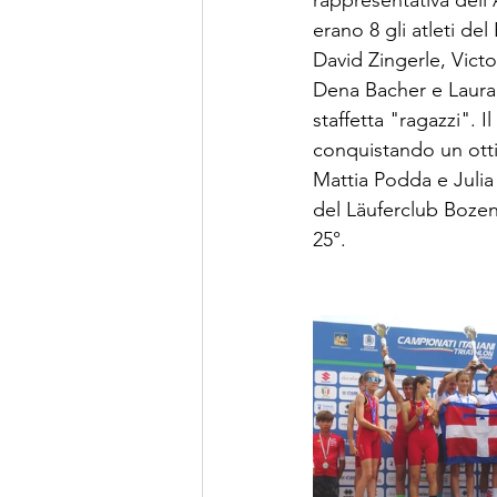
rappresentativa dell’A
erano 8 gli atleti d
David Zingerle, Victo
Dena Bacher e Laura 
staffetta "ragazzi". I
conquistando un otti
Mattia Podda e Julia
del Läuferclub Bozen.
25°.