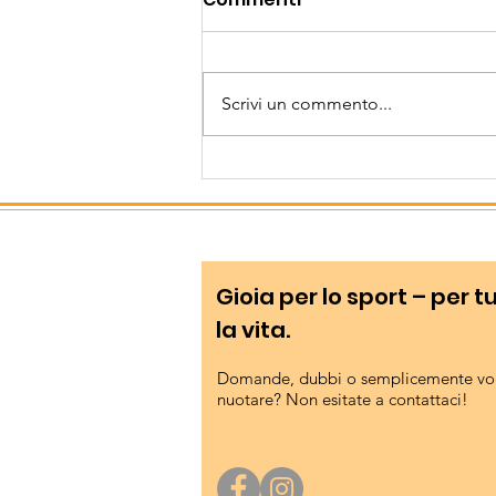
un'avventura sportiva
davvero speciale!
Sei giovani triatleti del
Bressanone Nuoto hanno
Scrivi un commento...
partecipato Domenica 12 Luglio
al prestigioso Triathlon sulla
distanza sprint, che si è svolto
nelle acque e nei dintorni
dell'idilliaco Lago di Ledro,
Gioia per lo sport – per t
la vita.
Domande, dubbi o semplicemente vog
nuotare? Non esitate a contattaci!