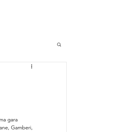
tizie
Shop
ima gara 
Rane, Gamberi, 