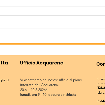
anche sfortuna ai
Campionati italiani di
Lovadina con il suo Lago Le
triathlon
Bandie ha ospitato dal 3 al 5
Luglio i Campionati italiani di
triathlon giovanili. Oltre 600 atleti
Chiu
provenienti da tutta Italia, di età
sta
compresa tra i 14 e i 19 anni, si so
utta
Ufficio Acquarena
Con
Siam
Vi aspettiamo nel nostro ufficio al piano
lia di
e-ma
interrato dell’Acquarena.
Tele
20.6. - 10.8.20266:
dura
lunedì, ore 9 - 10, oppure a richiesta
E-Ma