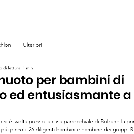
iamo
Nuoto
Triathlon
Eventi
Competizioni
No
thlon
Ulteriori
 di lettura: 1 min
 nuoto per bambini di
o ed entusiasmante a
si è svolta presso la casa parrocchiale di Bolzano la pr
i più piccoli. 26 diligenti bambini e bambine dei gruppi 