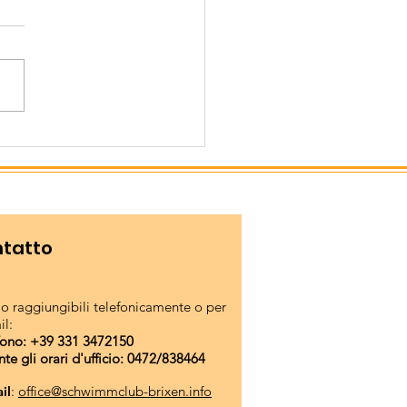
sura f-estiva della
gione
tatto
o raggiungibili telefonicamente o per
il:
fono: +39 331 3472150
nte gli orari d'ufficio: 0472/838464
il
:
office@schwimmclub-brixen.info