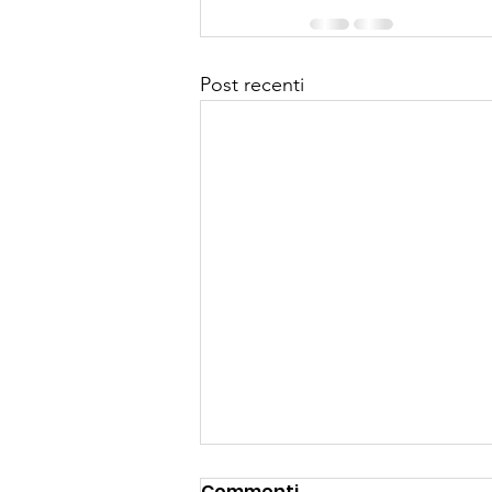
Post recenti
Triathlon Ledro:
Commenti