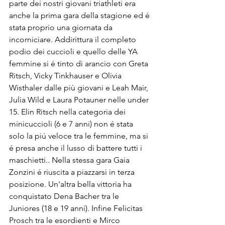
parte dei nostri giovani triathleti era 
anche la prima gara della stagione ed é 
stata proprio una giornata da 
incorniciare. Addirittura il completo 
podio dei cuccioli e quello delle YA 
femmine si é tinto di arancio con Greta 
Ritsch, Vicky Tinkhauser e Olivia 
Wisthaler dalle più giovani e Leah Mair, 
Julia Wild e Laura Potauner nelle under 
15. Elin Ritsch nella categoria dei 
minicuccioli (6 e 7 anni) non é stata 
solo la piú veloce tra le femmine, ma si 
é presa anche il lusso di battere tutti i 
maschietti.. Nella stessa gara Gaia 
Zonzini é riuscita a piazzarsi in terza 
posizione. Un'altra bella vittoria ha 
conquistato Dena Bacher tra le 
Juniores (18 e 19 anni). Infine Felicitas 
Prosch tra le esordienti e Mirco 