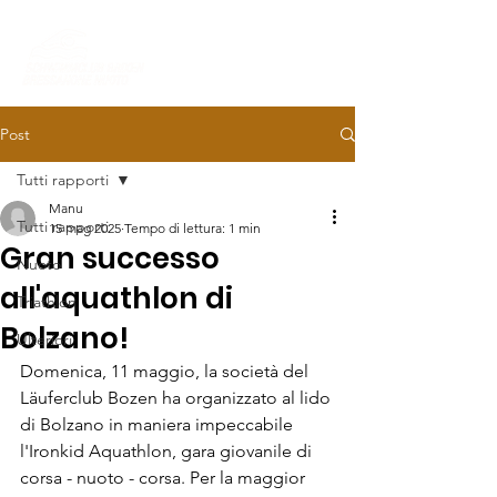
Post
Tutti rapporti
Manu
Tutti rapporti
15 mag 2025
Tempo di lettura: 1 min
Gran successo
Nuoto
all'aquathlon di
Triathlon
Bolzano!
Ulteriori
Domenica, 11 maggio, la società del 
Läuferclub Bozen ha organizzato al lido 
di Bolzano in maniera impeccabile 
l'Ironkid Aquathlon, gara giovanile di 
corsa - nuoto - corsa. Per la maggior 