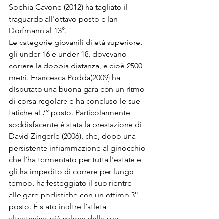
Sophia Cavone (2012) ha tagliato il 
traguardo all'ottavo posto e Ian 
Dorfmann al 13°.
Le categorie giovanili di età superiore, 
gli under 16 e under 18, dovevano 
correre la doppia distanza, e cioè 2500 
metri. Francesca Podda(2009) ha 
disputato una buona gara con un ritmo 
di corsa regolare e ha concluso le sue 
fatiche al 7° posto. Particolarmente 
soddisfacente è stata la prestazione di 
David Zingerle (2006), che, dopo una 
persistente infiammazione al ginocchio 
che l’ha tormentato per tutta l'estate e 
gli ha impedito di correre per lungo 
tempo, ha festeggiato il suo rientro 
alle gare podistiche con un ottimo 3° 
posto. É stato inoltre l’atleta 
altoatesino più veloce della sua 