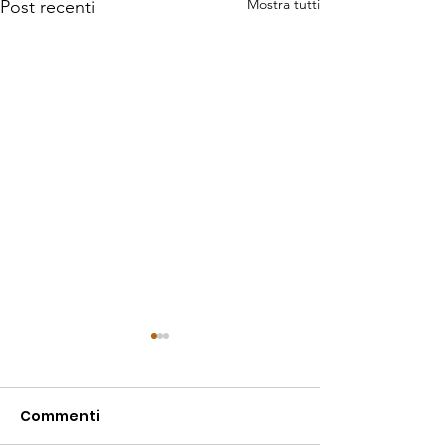
Mostra tutti
Post recenti
Grande tensione, ma
anche sfortuna ai
Campionati italiani di
Commenti
Lovadina con il suo Lago Le
triathlon
Bandie ha ospitato dal 3 al 5