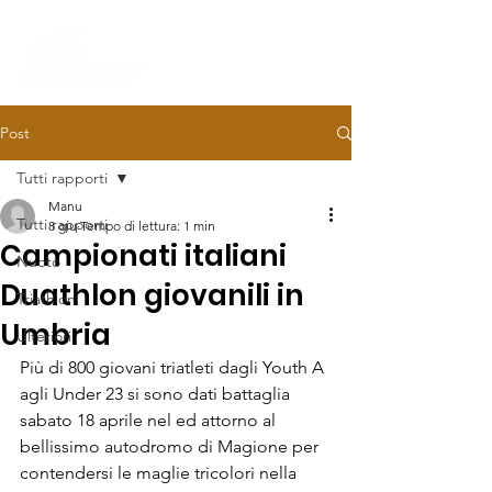
Post
Tutti rapporti
Manu
Tutti rapporti
8 giu
Tempo di lettura: 1 min
Campionati italiani
Nuoto
Duathlon giovanili in
Triathlon
Umbria
Ulteriori
Più di 800 giovani triatleti dagli Youth A 
agli Under 23 si sono dati battaglia 
sabato 18 aprile nel ed attorno al 
bellissimo autodromo di Magione per 
contendersi le maglie tricolori nella 