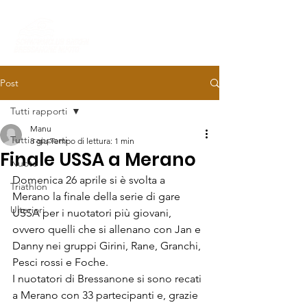
Post
Tutti rapporti
Manu
Tutti rapporti
8 giu
Tempo di lettura: 1 min
Finale USSA a Merano
Nuoto
Domenica 26 aprile si è svolta a 
Triathlon
Merano la finale della serie di gare 
Ulteriori
USSA per i nuotatori più giovani, 
ovvero quelli che si allenano con Jan e 
Danny nei gruppi Girini, Rane, Granchi, 
Pesci rossi e Foche.
I nuotatori di Bressanone si sono recati 
a Merano con 33 partecipanti e, grazie 