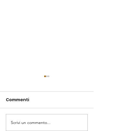
Commenti
Scrivi un commento...
Gara di nuoto per i
Ottimi risultati