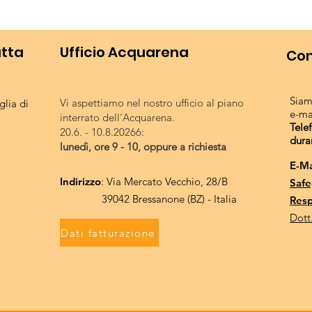
utta
Ufficio Acquarena
Con
Siam
Vi aspettiamo nel nostro ufficio al piano
lia di
e-ma
interrato dell’Acquarena.
Tele
20.6. - 10.8.20266:
dura
lunedì, ore 9 - 10, oppure a richiesta
E-Ma
Indirizzo
: Via Mercato Vecchio, 28/B
Safe
39042 Bressanone (BZ) - Italia
Resp
Dott
Dati fatturazione