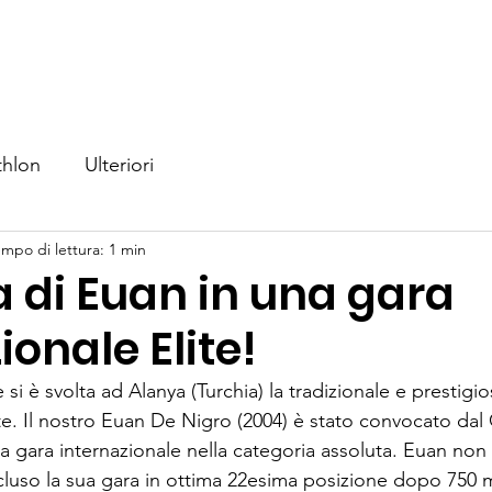
iamo
Nuoto
Triathlon
Eventi
Competizioni
No
thlon
Ulteriori
mpo di lettura: 1 min
 di Euan in una gara
ionale Elite!
i è svolta ad Alanya (Turchia) la tradizionale e prestig
e. Il nostro Euan De Nigro (2004) è stato convocato dal 
a gara internazionale nella categoria assoluta. Euan non 
cluso la sua gara in ottima 22esima posizione dopo 750 m