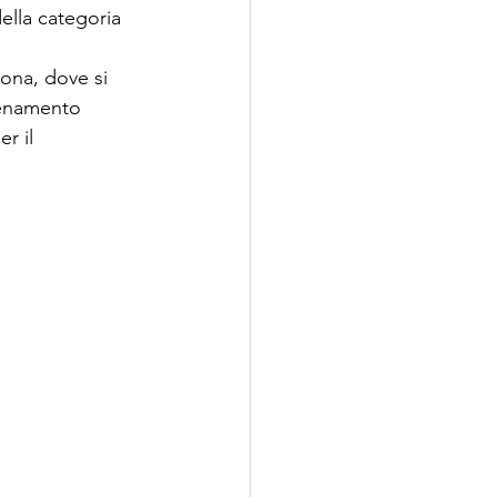
della categoria 
ona, dove si 
lenamento 
r il 