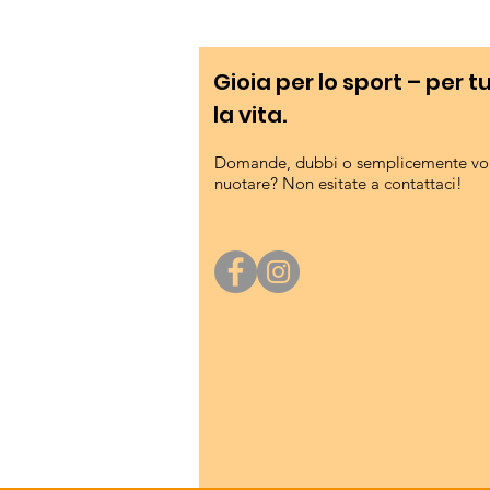
dell'idilliaco Lago di Ledro,
Gioia per lo sport – per t
la vita.
Domande, dubbi o semplicemente vog
nuotare? Non esitate a contattaci!