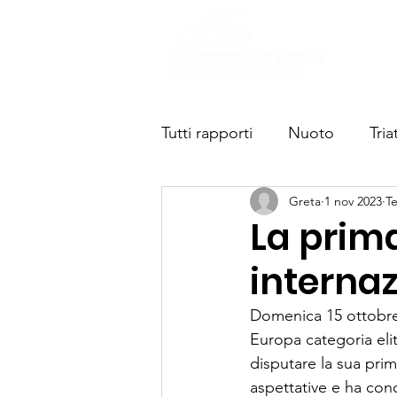
Chi s
Tutti rapporti
Nuoto
Tria
Greta
1 nov 2023
Te
La prima
internaz
Domenica 15 ottobre s
Europa categoria elit
disputare la sua prim
aspettative e ha con