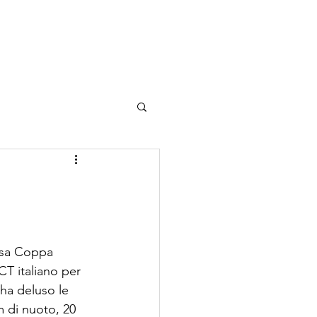
tizie
Shop
iosa Coppa 
CT italiano per 
ha deluso le 
 di nuoto, 20 