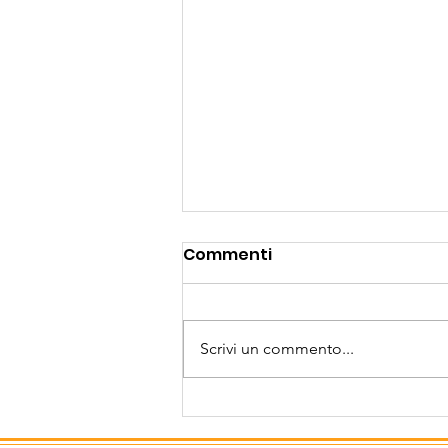
Triathlon Ledro:
Commenti
un'avventura sportiva
davvero speciale!
Sei giovani triatleti del
Bressanone Nuoto hanno
Scrivi un commento...
partecipato Domenica 12 Luglio
al prestigioso Triathlon sulla
distanza sprint, che si è svolto
nelle acque e nei dintorni