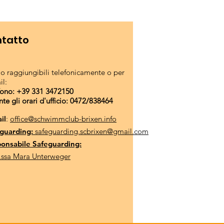
tatto
o raggiungibili telefonicamente o per
il:
fono: +39 331 3472150
nte gli orari d'ufficio: 0472/838464
il
:
office@schwimmclub-brixen.info
guarding:
safeguarding.scbrixen@gmail.com
onsabile Safeguarding:
.ssa Mara Unterweger