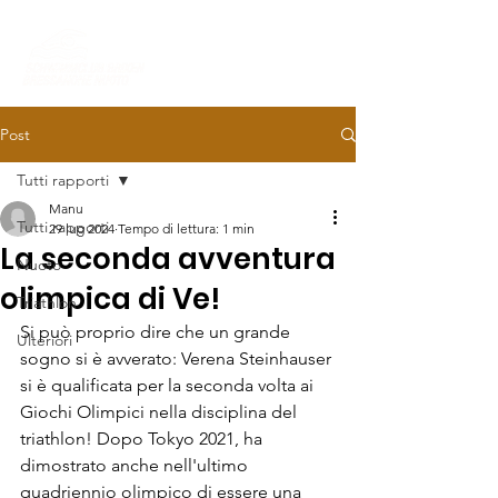
Post
Tutti rapporti
Manu
Tutti rapporti
29 lug 2024
Tempo di lettura: 1 min
La seconda avventura
Nuoto
olimpica di Ve!
Triathlon
Si può proprio dire che un grande 
Ulteriori
sogno si è avverato: Verena Steinhauser 
si è qualificata per la seconda volta ai 
Giochi Olimpici nella disciplina del 
triathlon! Dopo Tokyo 2021, ha 
dimostrato anche nell'ultimo 
quadriennio olimpico di essere una 