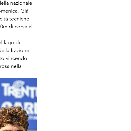
ella nazionale 
domenica. Già 
cità tecniche 
0m di corsa al 
 lago di 
ella frazione 
nto vincendo 
ross nella 