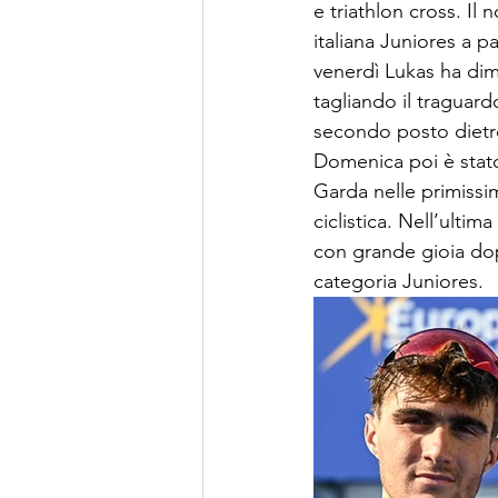
e triathlon cross. Il
italiana Juniores a p
venerdì Lukas ha dim
tagliando il traguar
secondo posto dietr
Domenica poi è stato
Garda nelle primissim
ciclistica. Nell’ulti
con grande gioia dopo
categoria Juniores.