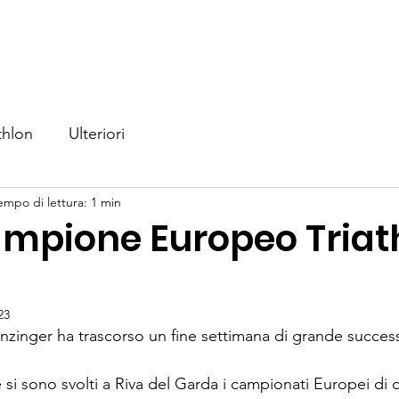
iamo
Nuoto
Triathlon
Eventi
Competizioni
No
thlon
Ulteriori
empo di lettura: 1 min
ampione Europeo Triat
23
nzinger ha trascorso un fine settimana di grande successi
 si sono svolti a Riva del Garda i campionati Europei di 