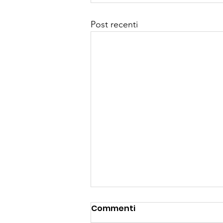
Post recenti
Triathlon Ledro:
Commenti
un'avventura sportiva