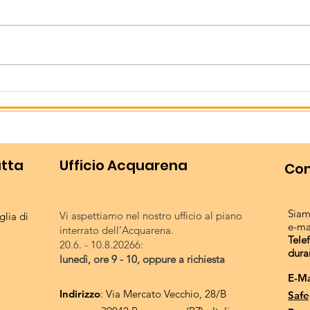
Campionati italiani di
Lovadina con il suo Lago Le
triathlon
Bandie ha ospitato dal 3 al 5
Luglio i Campionati italiani di
triathlon giovanili. Oltre 600 atleti
Chiu
provenienti da tutta Italia, di età
sta
compresa tra i 14 e i 19 anni, si so
utta
Ufficio Acquarena
Con
Siam
Vi aspettiamo nel nostro ufficio al piano
lia di
e-ma
interrato dell’Acquarena.
Tele
20.6. - 10.8.20266:
dura
lunedì, ore 9 - 10, oppure a richiesta
E-Ma
Indirizzo
: Via Mercato Vecchio, 28/B
Safe