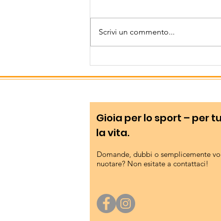
davvero speciale!
Sei giovani triatleti del
Bressanone Nuoto hanno
Scrivi un commento...
partecipato Domenica 12 Luglio
al prestigioso Triathlon sulla
distanza sprint, che si è svolto
nelle acque e nei dintorni
dell'idilliaco Lago di Ledro,
Gioia per lo sport – per t
la vita.
Domande, dubbi o semplicemente vog
nuotare? Non esitate a contattaci!