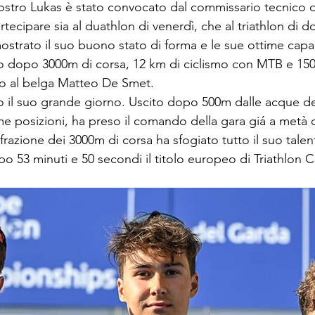
 nostro Lukas è stato convocato dal commissario tecnico d
artecipare sia al duathlon di venerdì, che al triathlon di 
ostrato il suo buono stato di forma e le sue ottime capa
do dopo 3000m di corsa, 12 km di ciclismo con MTB e 150
o al belga Matteo De Smet.
 il suo grande giorno. Uscito dopo 500m dalle acque del
e posizioni, ha preso il comando della gara giá a metà d
ma frazione dei 3000m di corsa ha sfogiato tutto il suo tale
 53 minuti e 50 secondi il titolo europeo di Triathlon C