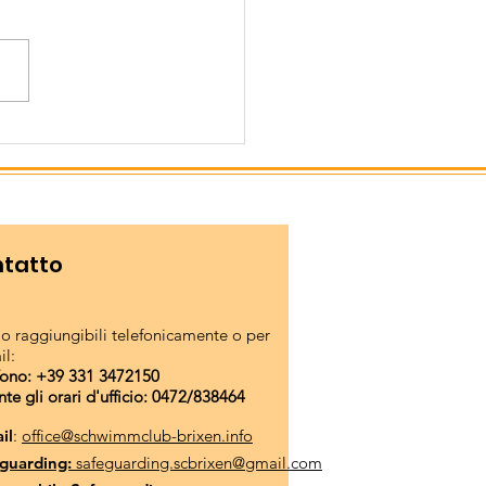
sura f-estiva della
gione
tatto
o raggiungibili telefonicamente o per
il:
fono: +39 331 3472150
nte gli orari d'ufficio: 0472/838464
il
:
office@schwimmclub-brixen.info
guarding:
safeguarding.scbrixen@gmail.com