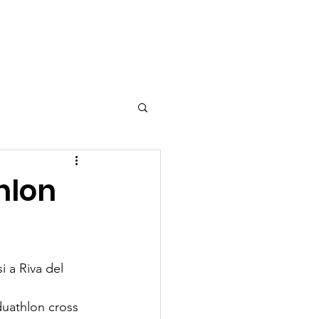
tizie
Shop
hlon
 a Riva del 
duathlon cross 