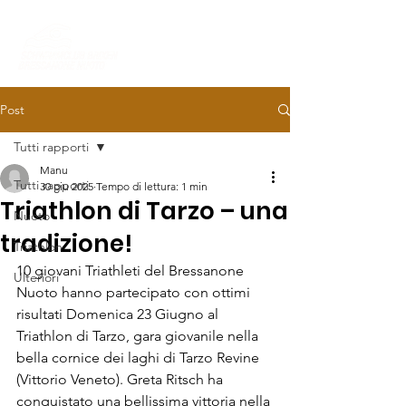
Post
Tutti rapporti
Manu
Tutti rapporti
30 giu 2025
Tempo di lettura: 1 min
Triathlon di Tarzo – una
Nuoto
tradizione!
Triathlon
10 giovani Triathleti del Bressanone 
Ulteriori
Nuoto hanno partecipato con ottimi 
risultati Domenica 23 Giugno al 
Triathlon di Tarzo, gara giovanile nella 
bella cornice dei laghi di Tarzo Revine 
(Vittorio Veneto). Greta Ritsch ha 
conquistato una bellissima vittoria nella 