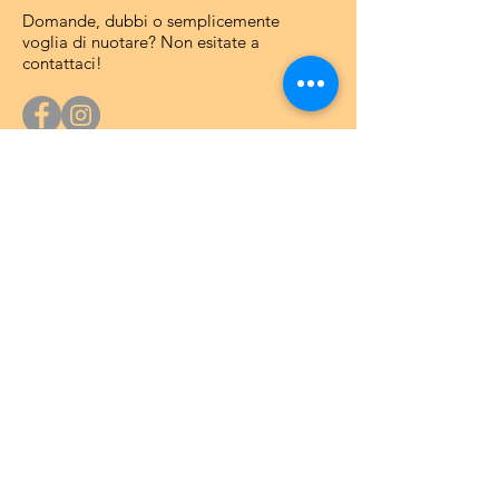
Domande, dubbi o semplicemente
voglia di nuotare? Non esitate a
contattaci!
Ufficio Acquarena
Vi aspettiamo nel nostro ufficio al piano
interrato dell’Acquarena.
20.6. - 10.8.20266
:
lunedì, ore 9 - 10, oppure a richiesta
Indirizzo
: Via Mercato Vecchio, 28/B
39042 Bressanone (BZ) - Italia
Dati fatturazione