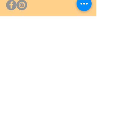
Ufficio Acquarena
Vi aspettiamo nel nostro ufficio al piano
interrato dell’Acquarena.
20.6. - 10.8.20266
:
lunedì, ore 9 - 10, oppure a richiesta
Indirizzo
: Via Mercato Vecchio, 28/B
39042 Bressanone (BZ) - Italia
Dati fatturazione
Contatto
Siamo raggiungibili telefonicamente o
per e-mail: