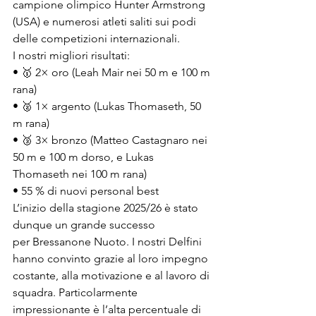
campione olimpico Hunter Armstrong 
(USA) e numerosi atleti saliti sui podi 
delle competizioni internazionali.
I nostri migliori risultati:
• 🥇 2× oro (Leah Mair nei 50 m e 100 m 
rana)
• 🥈 1× argento (Lukas Thomaseth, 50 
m rana)
• 🥉 3× bronzo (Matteo Castagnaro nei 
50 m e 100 m dorso, e Lukas 
Thomaseth nei 100 m rana)
• 55 % di nuovi personal best
L’inizio della stagione 2025/26 è stato 
dunque un grande successo 
per Bressanone Nuoto. I nostri Delfini 
hanno convinto grazie al loro impegno 
costante, alla motivazione e al lavoro di 
squadra. Particolarmente 
impressionante è l’alta percentuale di 