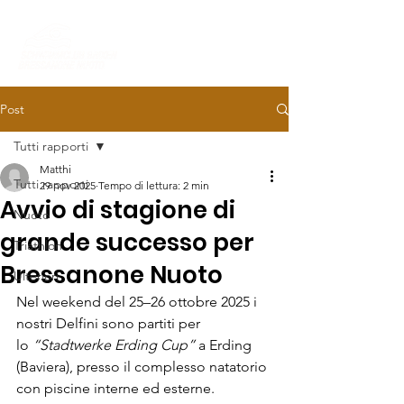
Post
Tutti rapporti
Matthi
Tutti rapporti
29 nov 2025
Tempo di lettura: 2 min
Avvio di stagione di
Nuoto
grande successo per
Triathlon
Bressanone Nuoto
Ulteriori
Nel weekend del 25–26 ottobre 2025 i 
nostri Delfini sono partiti per 
lo 
“Stadtwerke Erding Cup”
 a Erding 
(Baviera), presso il complesso natatorio 
con piscine interne ed esterne. 