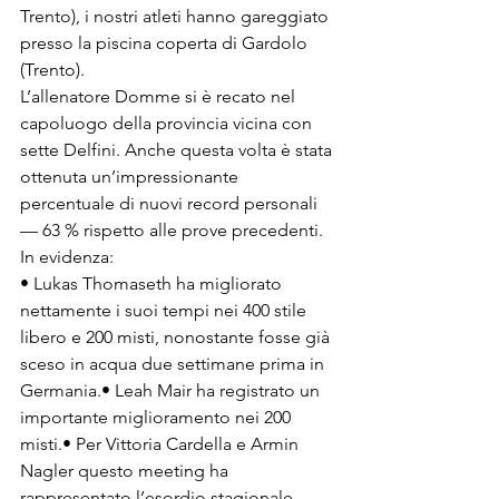
Trento), i nostri atleti hanno gareggiato 
presso la piscina coperta di Gardolo 
(Trento).
L’allenatore Domme si è recato nel 
capoluogo della provincia vicina con 
sette Delfini. Anche questa volta è stata 
ottenuta un’impressionante 
percentuale di nuovi record personali 
— 63 % rispetto alle prove precedenti. 
In evidenza:
• Lukas Thomaseth ha migliorato 
nettamente i suoi tempi nei 400 stile 
libero e 200 misti, nonostante fosse già 
sceso in acqua due settimane prima in 
Germania.• Leah Mair ha registrato un 
importante miglioramento nei 200 
misti.• Per Vittoria Cardella e Armin 
Nagler questo meeting ha 
rappresentato l’esordio stagionale, 