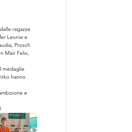
dalle ragazze 
er Leonie e 
audia, Prosch 
n Mair Felix, 
0 medaglie 
Mirko hanno 
'ambizione e 
!