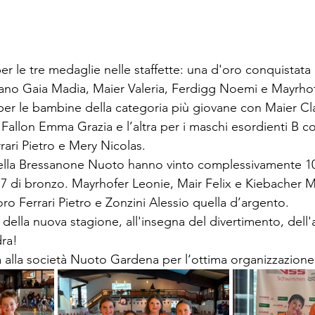
er le tre medaglie nelle staffette: una d'oro conquistata 
ano Gaia Madia, Maier Valeria, Ferdigg Noemi e Mayrhof
er le bambine della categoria più giovane con Maier Cl
 Fallon Emma Grazia e l’altra per i maschi esordienti B co
rari Pietro e Mery Nicolas.
 della Bressanone Nuoto hanno vinto complessivamente 1
 7 di bronzo. Mayrhofer Leonie, Mair Felix e Kiebacher 
oro Ferrari Pietro e Zonzini Alessio quella d’argento.
della nuova stagione, all'insegna del divertimento, dell
dra!
 alla società Nuoto Gardena per l‘ottima organizzazione