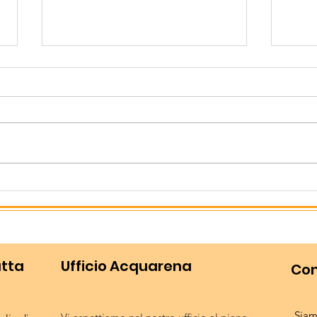
Il nostro meeting: un
Gara
successo collettivo!
giov
utta
Ufficio Acquarena
Con
Siam