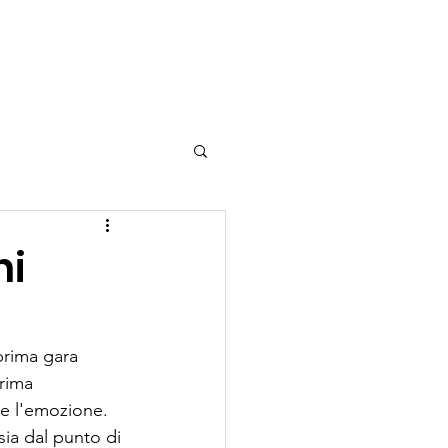
tizie
Shop
ni
prima gara 
rima 
e l'emozione. 
sia dal punto di 