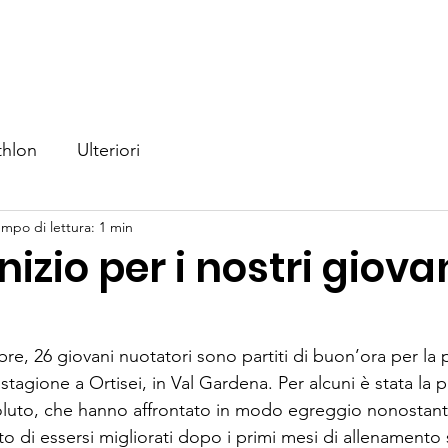
iamo
Nuoto
Triathlon
Eventi
Competizioni
No
thlon
Ulteriori
mpo di lettura: 1 min
nizio per i nostri giova
, 26 giovani nuotatori sono partiti di buon’ora per la 
stagione a Ortisei, in Val Gardena. Per alcuni è stata la p
oluto, che hanno affrontato in modo egreggio nonostant
o di essersi migliorati dopo i primi mesi di allenamento 