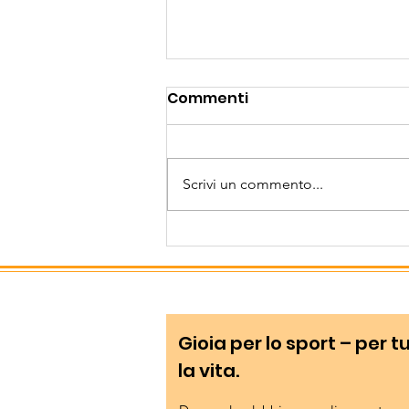
Commenti
Scrivi un commento...
Finale USSA a Merano
Gioia per lo sport – per t
la vita.