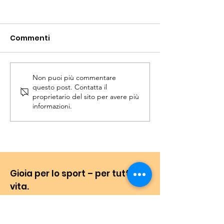
Commenti
Non puoi più commentare
Il nostro meeting: un
Gara di nuoto 
questo post. Contatta il
successo collettivo!
nostri giovani
proprietario del sito per avere più
Brunico
informazioni.
Gioia per lo sport – per tutta la
vita.
Domande, dubbi o semplicemente
voglia di nuotare? Non esitate a
contattaci!