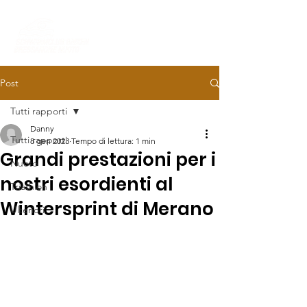
Post
Tutti rapporti
Danny
Tutti rapporti
8 gen 2023
Tempo di lettura: 1 min
Grandi prestazioni per i
Nuoto
nostri esordienti al
Triathlon
Wintersprint di Merano
Ulteriori