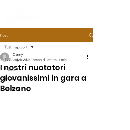
Post
Tutti rapporti
Danny
Tutti rapporti
25 feb 2025
Tempo di lettura: 1 min
I nostri nuotatori
Nuoto
giovanissimi in gara a
Triathlon
Bolzano
Ulteriori